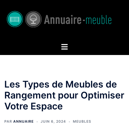
Aller
au
contenu
Ouvrir/fermer
le
menu
Les Types de Meubles de
Rangement pour Optimiser
Votre Espace
PAR
ANNUAIRE
JUIN 6, 2024
MEUBLES