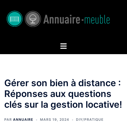
Aller
au
contenu
Ouvrir/fermer
le
menu
Gérer son bien à distance :
Réponses aux questions
clés sur la gestion locative!
PAR
ANNUAIRE
MARS 19, 2024
DIY/PRATIQUE