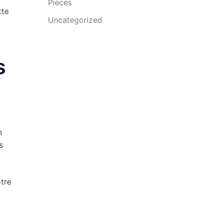
Pièces
tte
Uncategorized
s
n
s
otre