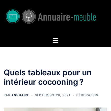
Aller
au
contenu
Ouvrir/fermer
le
menu
Quels tableaux pour un
intérieur cocooning ?
PAR
ANNUAIRE
SEPTEMBRE 20, 2021
DÉCORATION