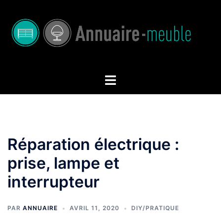
Aller
au
contenu
Ouvrir/fermer
le
menu
Réparation électrique :
prise, lampe et
interrupteur
PAR
ANNUAIRE
AVRIL 11, 2020
DIY/PRATIQUE